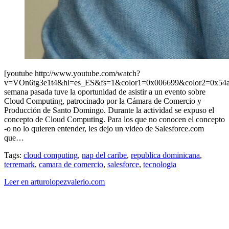
[youtube http://www.youtube.com/watch?
v=VOn6tg3e1t4&hl=es_ES&fs=1&color1=0x006699&color2=0x54
semana pasada tuve la oportunidad de asistir a un evento sobre
Cloud Computing, patrocinado por la Cámara de Comercio y
Producción de Santo Domingo. Durante la actividad se expuso el
concepto de Cloud Computing. Para los que no conocen el concepto
-o no lo quieren entender, les dejo un video de Salesforce.com
que…
Tags:
cloud computing
,
nap del caribe
,
republica dominicana
,
terremark
,
camara de comercio
,
salesforce
,
tecnologia
Leer en arturolopezvalerio.com