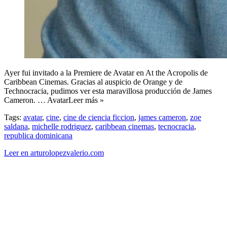
Ayer fui invitado a la Premiere de Avatar en At the Acropolis de
Caribbean Cinemas. Gracias al auspicio de Orange y de
Technocracia, pudimos ver esta maravillosa producción de James
Cameron. … AvatarLeer más »
Tags:
avatar
,
cine
,
cine de ciencia ficcion
,
james cameron
,
zoe
saldana
,
michelle rodriguez
,
caribbean cinemas
,
tecnocracia
,
republica dominicana
Leer en arturolopezvalerio.com