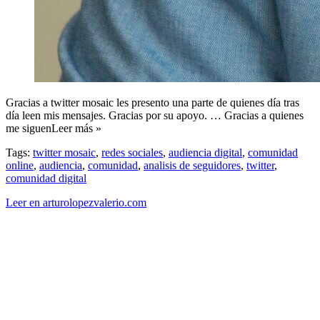
Gracias a twitter mosaic les presento una parte de quienes día tras
día leen mis mensajes. Gracias por su apoyo. … Gracias a quienes
me siguenLeer más »
Tags:
twitter mosaic
,
redes sociales
,
audiencia digital
,
comunidad
online
,
audiencia
,
comunidad
,
analisis de seguidores
,
twitter
,
comunidad digital
Leer en arturolopezvalerio.com