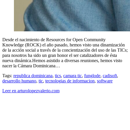
Desde el nacimiento de Resources for Open Community
Knowledge (ROCK) el año pasado, hemos visto una dinamización
de la acción social a través de la concientización del uso de las TICs;
para nosotros ha sido un gran honor el ser catalizadores de ésta
nueva dinámica.Hemos asistido a diversas reuniones, hemos visto
nacer la Cámara Dominicana…
Tags:
republica dominicana
,
tics
,
camara tic
,
funglode
,
cadisoft
,
desarrollo humano
,
tic
,
tecnologias de informacion
,
software
Leer en arturolopezvalerio.com