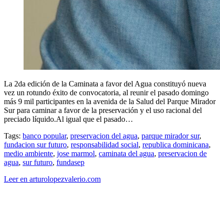
La 2da edición de la Caminata a favor del Agua constituyó nueva
vez un rotundo éxito de convocatoria, al reunir el pasado domingo
más 9 mil participantes en la avenida de la Salud del Parque Mirador
Sur para caminar a favor de la preservación y el uso racional del
preciado líquido.Al igual que el pasado…
Tags:
banco popular
,
preservacion del agua
,
parque mirador sur
,
fundacion sur futuro
,
responsabilidad social
,
republica dominicana
,
medio ambiente
,
jose marmol
,
caminata del agua
,
preservacion de
agua
,
sur futuro
,
fundasep
Leer en arturolopezvalerio.com