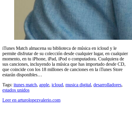
iTunes Match almacena su biblioteca de música en icloud y le
permite disfrutar de su colección desde cualquier lugar, en cualquier
momento, en tu iPhone, iPad, iPod o computadora. Cualquiera de
sus canciones, incluyendo la música que has importado desde CD,
que coincide con los 18 millones de canciones en la iTunes Store
estarán disponibles…
Tags:
itunes match
,
apple
,
icloud
,
musica digital
,
desarrolladores
,
estados unidos
Leer en arturolopezvalerio.com