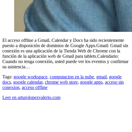
El acceso offline a Gmail, Calendar y Docs ha sido recientemente
puesto a disposición de dominios de Google Apps.Gmail: Gmail sin
conexión es una aplicación de la Tienda Web de Chrome con la
función de la aplicación web de Gmail para tablets.Calendario:
Cuando no tenga conexión, usted puede ver los eventos y confirmar
su asistencia…
Tags:
google workspace
,
computacion en la nube
,
gmail
,
google
docs
,
google calendar
,
chrome web store
,
google apps
,
acceso sin
conexion
,
acceso offline
Leer en arturolopezvalerio.com