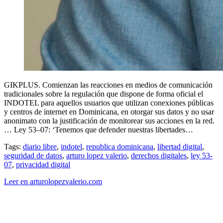
GIKPLUS. Comienzan las reacciones en medios de comunicación
tradicionales sobre la regulación que dispone de forma oficial el
INDOTEL para aquellos usuarios que utilizan conexiones públicas
y centros de internet en Dominicana, en otorgar sus datos y no usar
anonimato con la justificación de monitorear sus acciones en la red.
… Ley 53–07: ‘Tenemos que defender nuestras libertades…
Tags:
diario libre
,
indotel
,
republica dominicana
,
libertad digital
,
seguridad de datos
,
arturo lopez valerio
,
derechos digitales
,
ley 53-
07
,
privacidad digital
Leer en arturolopezvalerio.com