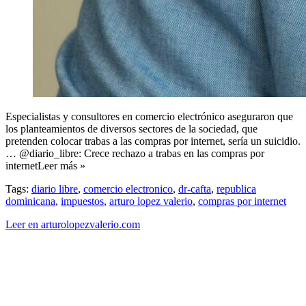
Especialistas y consultores en comercio electrónico aseguraron que
los planteamientos de diversos sectores de la sociedad, que
pretenden colocar trabas a las compras por internet, sería un suicidio.
… @diario_libre: Crece rechazo a trabas en las compras por
internetLeer más »
Tags:
diario libre
,
comercio electronico
,
dr-cafta
,
republica
dominicana
,
impuestos
,
arturo lopez valerio
,
compras por internet
Leer en arturolopezvalerio.com