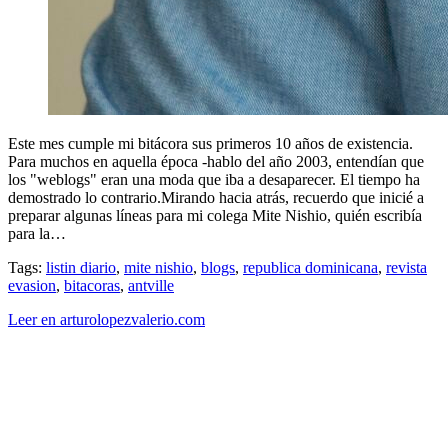
Este mes cumple mi bitácora sus primeros 10 años de existencia.
Para muchos en aquella época -hablo del año 2003, entendían que
los "weblogs" eran una moda que iba a desaparecer. El tiempo ha
demostrado lo contrario.Mirando hacia atrás, recuerdo que inicié a
preparar algunas líneas para mi colega Mite Nishio, quién escribía
para la…
Tags:
listin diario
,
mite nishio
,
blogs
,
republica dominicana
,
revista
evasion
,
bitacoras
,
antville
Leer en arturolopezvalerio.com