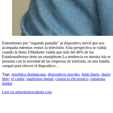
Entendemos por "segunda pantalla" al dispositivo móvil que nos
acompaña mientras vemos la televisión. Esta perspectiva se valida
cuando la firma EMarketer valida que más del 46% de los
Estadounidenses tiene un smartphone.La tendencia en nuestra isla se
presenta con la novedad de las empresas de telefonía, en una batalla
campal para ofrecer el dispositivo…
Tags:
republica dominicana
,
dispositivos moviles
,
listin diario
,
diario
libre
,
el caribe
,
marketing digital
,
comercio electronico
,
estrategia
digital
Leer en arturolopezvalerio.com