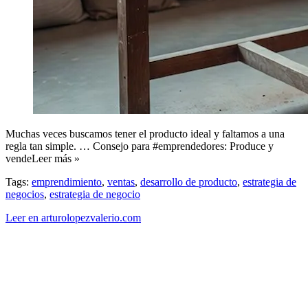
Muchas veces buscamos tener el producto ideal y faltamos a una
regla tan simple. … Consejo para #emprendedores: Produce y
vendeLeer más »
Tags:
emprendimiento
,
ventas
,
desarrollo de producto
,
estrategia de
negocios
,
estrategia de negocio
Leer en arturolopezvalerio.com