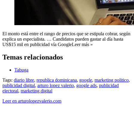
El monto está entre el rango de precios que se estipula cobrar, según
explica un especialista. … Candidatos pueden gastar al día hasta
US$15 mil en publicidad vía GoogleLeer más »
Temas relacionados
Tabuga
Tags:
diario libre
,
republica dominicana
,
google
,
marketing politico
,
publicidad digital
,
arturo lopez valerio
,
google ads
,
publicidad
electoral
,
marketing digital
Leer en arturolopezvalerio.com