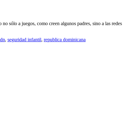
 no sólo a juegos, como creen algunos padres, sino a las redes
cdn
,
seguridad infantil
,
republica dominicana