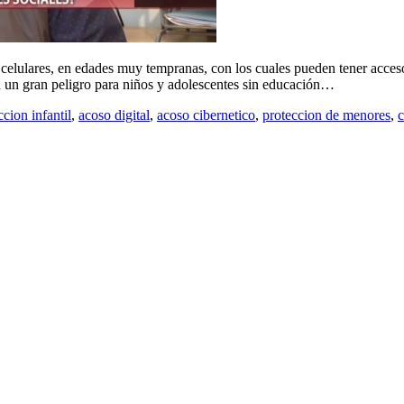
celulares, en edades muy tempranas, con los cuales pueden tener acceso
en un gran peligro para niños y adolescentes sin educación…
ccion infantil
,
acoso digital
,
acoso cibernetico
,
proteccion de menores
,