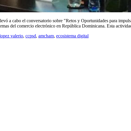
́ a cabo el conversatorio sobre "Retos y Oportunidades para impulsar
taformas del comercio electrónico en República Dominicana. Esta activ
lopez valerio
,
ccpsd
,
amcham
,
ecosistema digital