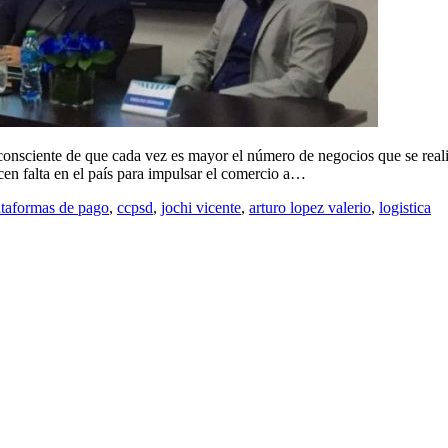
ente de que cada vez es mayor el número de negocios que se realizan
acen falta en el país para impulsar el comercio a…
ataformas de pago
,
ccpsd
,
jochi vicente
,
arturo lopez valerio
,
logistica