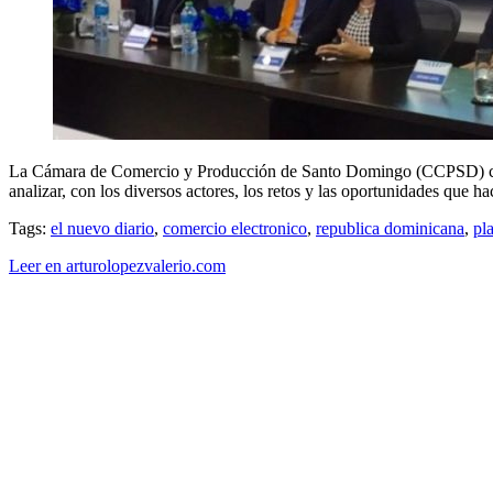
La Cámara de Comercio y Producción de Santo Domingo (CCPSD) consci
analizar, con los diversos actores, los retos y las oportunidades que h
Tags:
el nuevo diario
,
comercio electronico
,
republica dominicana
,
pl
Leer en arturolopezvalerio.com