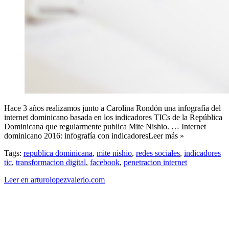
Hace 3 años realizamos junto a Carolina Rondón una infografía del
internet dominicano basada en los indicadores TICs de la República
Dominicana que regularmente publica Mite Nishio. … Internet
dominicano 2016: infografía con indicadoresLeer más »
Tags:
republica dominicana
,
mite nishio
,
redes sociales
,
indicadores
tic
,
transformacion digital
,
facebook
,
penetracion internet
Leer en arturolopezvalerio.com