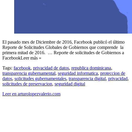
El pasado mes de Diciembre de 2016, Facebook publicó el último
Reporte de Solicitudes Globales de Gobiernos que comprende la
primera mitad de 2016. … Reporte de solicitudes de Gobiernos a
FacebookLeer más »
Tags:
facebook
,
privacidad de datos
,
republica dominicana
,
transparencia gubernamental
,
seguridad informatica
,
proteccion de
datos
,
solicitudes gubernamentales
,
transparencia digital
,
privacidad
,
solicitudes de preservacion
,
seguridad digital
Leer en arturolopezvalerio.com