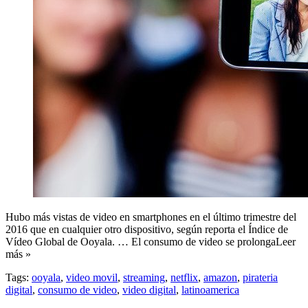
Hubo más vistas de video en smartphones en el último trimestre del
2016 que en cualquier otro dispositivo, según reporta el Índice de
Vídeo Global de Ooyala. … El consumo de video se prolongaLeer
más »
Tags:
ooyala
,
video movil
,
streaming
,
netflix
,
amazon
,
pirateria
digital
,
consumo de video
,
video digital
,
latinoamerica