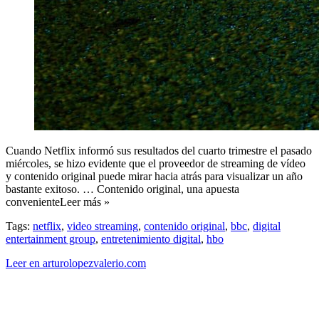
Cuando Netflix informó sus resultados del cuarto trimestre el pasado
miércoles, se hizo evidente que el proveedor de streaming de vídeo
y contenido original puede mirar hacia atrás para visualizar un año
bastante exitoso. … Contenido original, una apuesta
convenienteLeer más »
Tags:
netflix
,
video streaming
,
contenido original
,
bbc
,
digital
entertainment group
,
entretenimiento digital
,
hbo
Leer en arturolopezvalerio.com