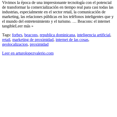
Vivimos la época de una impresionante tecnología con el potencial
de transformar la comercialización en tiempo real para casi todas las
industrias, especialmente en el sector retail, la comunicación de
marketing, las relaciones públicas en los teléfonos inteligentes que y
el mundo del entretenimiento y el turismo. … Beacons: el internet
tangibleLeer más »
Tags:
forbes
,
beacons
,
republica dominicana
,
inteligencia artificial
,
retail
,
marketing de proximidad
,
internet de las cosas
,
geolocalizacion
,
proximidad
Leer en arturolopezvalerio.com