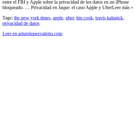
entre el FBI y Apple sobre la privacidad de los datos en un iPhone
bloqueado. … Privacidad en Jaque: el caso Apple y UberLeer más »
Tags:
the new york times
,
apple
,
uber
,
tim cook
,
travis kalanick
,
privacidad de datos
Leer en arturolopezvalerio.com