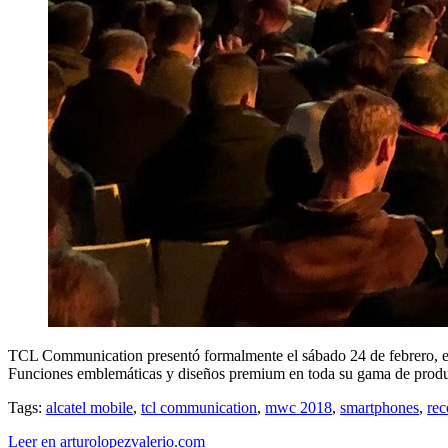
TCL Communication presentó formalmente el sábado 24 de febrero, en
Funciones emblemáticas y diseños premium en toda su gama de product
Tags:
alcatel mobile
,
tcl communication
,
mwc 2018
,
smartphones
,
rec
Leer en arturolopezvalerio.com