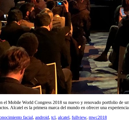
 el Mobile World Congress 2018 su nuevo y renovado portfolio de sma
os. Alcatel es la primera marca del mundo en ofrecer una experiencia
onocimiento facial
,
android
,
tcl
,
alcatel
,
fullview
,
mwc2018