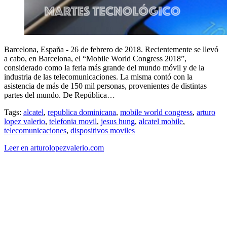
Barcelona, España - 26 de febrero de 2018. Recientemente se llevó
a cabo, en Barcelona, el “Mobile World Congress 2018”,
considerado como la feria más grande del mundo móvil y de la
industria de las telecomunicaciones. La misma contó con la
asistencia de más de 150 mil personas, provenientes de distintas
partes del mundo. De República…
Tags:
alcatel
,
republica dominicana
,
mobile world congress
,
arturo
lopez valerio
,
telefonia movil
,
jesus hung
,
alcatel mobile
,
telecomunicaciones
,
dispositivos moviles
Leer en arturolopezvalerio.com