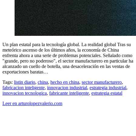
Un plan estatal para la tecnología global. La realidad global Tras su
meteórico ascenso de los últimos años, la economía de China
enfrenta ahora a una serie de problemas potenciales. Señalado como
"grande, pero no poderoso", el sector manufacturero en particular ha
alcanzado un cuello de botella, una desaceleración en las ventas de
exportaciones baratas…
Tags:
listin diario
,
china
,
hecho en china
,
sector manufacturero
,
fabricacion inteligente
,
innovacion industrial
,
estrategia industrial
,
innovacion tecnologica
,
fabricante inteligente
,
estrategia estatal
Leer en arturolopezvalerio.com