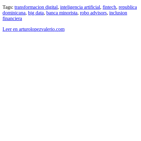
Tags:
transformacion digital
,
inteligencia artificial
,
fintech
,
republica
dominicana
,
big data
,
banca minorista
,
robo advisors
,
inclusion
financiera
Leer en arturolopezvalerio.com