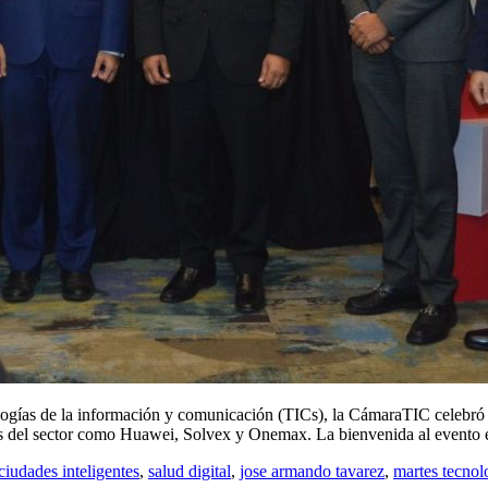
nologías de la información y comunicación (TICs), la CámaraTIC celebró 
s del sector como Huawei, Solvex y Onemax. La bienvenida al evento
ciudades inteligentes
,
salud digital
,
jose armando tavarez
,
martes tecnol