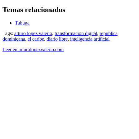
Temas relacionados
Tabuga
Tags:
arturo lopez valerio
,
transformacion digital
,
republica
dominicana
,
el caribe
,
diario libre
,
inteligencia artificial
Leer en arturolopezvalerio.com