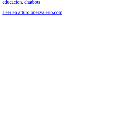
educacion
,
chatbots
Leer en arturolopezvalerio.com