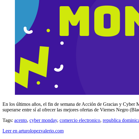
En los últimos años, el fin de semana de Acción de Gracias y Cyber Mo
superarse entre sí al ofrecer las mejores ofertas de Viernes Negro (B
Tags:
acento
,
cyber monday
,
comercio electronico
,
republica dominic
Leer en arturolopezvalerio.com