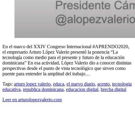
En el marco del XXIV Congreso Internacional #APRENDO2020,
el empresario Arturo López Valerio presentó la ponencia “La
tecnología como medio para el presente y futuro de la educación
dominicana” En esa actividad, López Valerio dio a conocer distintas
perspectivas desde el punto de vista tecnológico que sirven como
puente para entender la amplitud del trabajo…
Tags:
arturo lopez valerio
,
educa
,
el nuevo diario
,
acento
,
tecnologia
educativa
,
republica dominicana
,
educacion digital
,
brecha digital
Leer en arturolopezvalerio.com