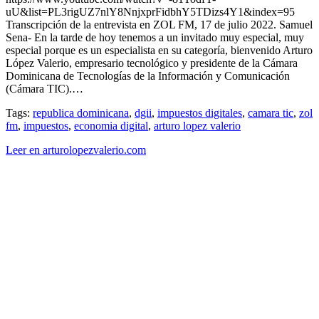
uU&list=PL3rigUZ7nlY8NnjxprFidbhY5TDizs4Y1&index=95
Transcripción de la entrevista en ZOL FM, 17 de julio 2022. Samuel
Sena- En la tarde de hoy tenemos a un invitado muy especial, muy
especial porque es un especialista en su categoría, bienvenido Arturo
López Valerio, empresario tecnológico y presidente de la Cámara
Dominicana de Tecnologías de la Información y Comunicación
(Cámara TIC).…
Tags:
republica dominicana
,
dgii
,
impuestos digitales
,
camara tic
,
zol
fm
,
impuestos
,
economia digital
,
arturo lopez valerio
Leer en arturolopezvalerio.com