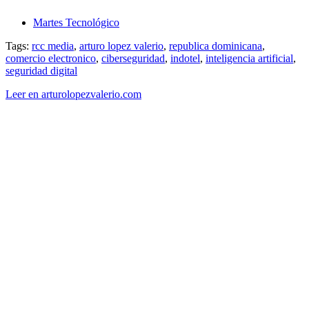
Martes Tecnológico
Tags:
rcc media
,
arturo lopez valerio
,
republica dominicana
,
comercio electronico
,
ciberseguridad
,
indotel
,
inteligencia artificial
,
seguridad digital
Leer en arturolopezvalerio.com