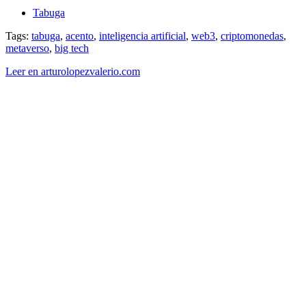
Tabuga
Tags:
tabuga
,
acento
,
inteligencia artificial
,
web3
,
criptomonedas
,
metaverso
,
big tech
Leer en arturolopezvalerio.com