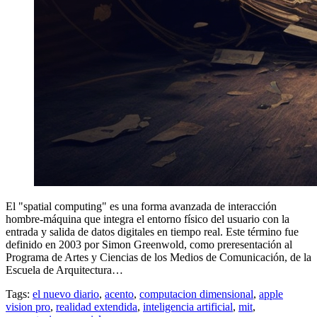
El "spatial computing" es una forma avanzada de interacción
hombre-máquina que integra el entorno físico del usuario con la
entrada y salida de datos digitales en tiempo real. Este término fue
definido en 2003 por Simon Greenwold, como preresentación al
Programa de Artes y Ciencias de los Medios de Comunicación, de la
Escuela de Arquitectura…
Tags:
el nuevo diario
,
acento
,
computacion dimensional
,
apple
vision pro
,
realidad extendida
,
inteligencia artificial
,
mit
,