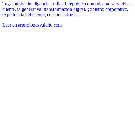
Tags:
adobe
,
inteligencia artificial
,
republica dominicana
,
servicio al
cliente
,
ia generativa
,
transformacion digital
,
gobierno corporativo
,
experiencia del cliente
,
etica tecnologica
Leer en arturolopezvalerio.com