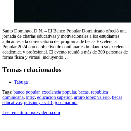
Santo Domingo, D.N. – El Banco Popular Dominicano ofreció una
jornada de charlas educativas y motivacionales a los estudiantes
aplicantes a la convocatoria del programa de becas Excelencia
Popular 2024 con el objetivo de continuar estimulando su excelencia
académica y profesional. El evento reunió a más de 300 personas de
forma física y virtual, incluyendo…
Temas relacionados
Tabuga
Tags:
banco popular
,
excelencia popular
,
becas
,
republica
dominicana
,
intec
,
educacion superior
,
arturo lopez valerio
,
becas
educativas
,
quisqueya sat-1
,
jose marmol
Leer en arturolopezvalerio.com