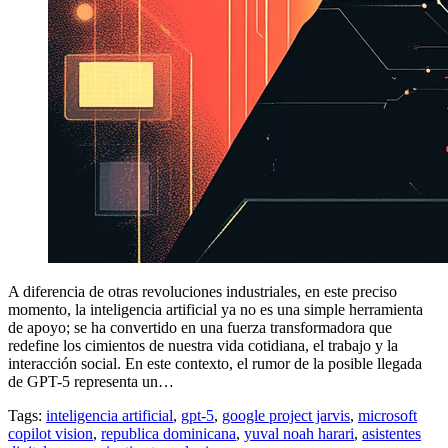
A diferencia de otras revoluciones industriales, en este preciso
momento, la inteligencia artificial ya no es una simple herramienta
de apoyo; se ha convertido en una fuerza transformadora que
redefine los cimientos de nuestra vida cotidiana, el trabajo y la
interacción social. En este contexto, el rumor de la posible llegada
de GPT-5 representa un…
Tags:
inteligencia artificial
,
gpt-5
,
google project jarvis
,
microsoft
copilot vision
,
republica dominicana
,
yuval noah harari
,
asistentes