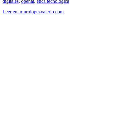
digitales
,
openai
,
etica tecnologica
Leer en arturolopezvalerio.com