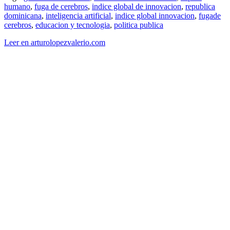
humano
,
fuga de cerebros
,
indice global de innovacion
,
republica
dominicana
,
inteligencia artificial
,
indice global innovacion
,
fugade
cerebros
,
educacion y tecnologia
,
politica publica
Leer en arturolopezvalerio.com