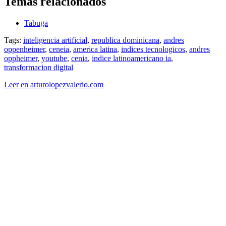
Temas relacionados
Tabuga
Tags:
inteligencia artificial
,
republica dominicana
,
andres
oppenheimer
,
ceneia
,
america latina
,
indices tecnologicos
,
andres
oppheimer
,
youtube
,
cenia
,
indice latinoamericano ia
,
transformacion digital
Leer en arturolopezvalerio.com