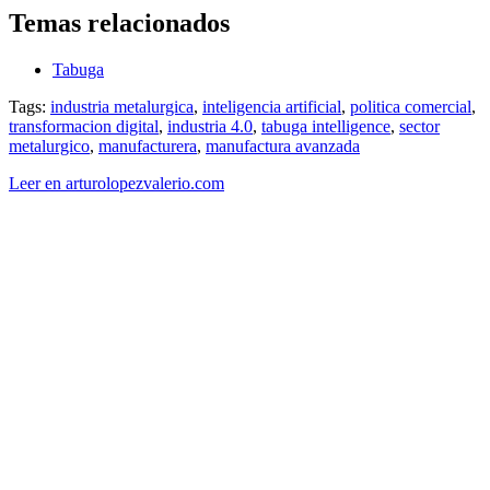
Temas relacionados
Tabuga
Tags:
industria metalurgica
,
inteligencia artificial
,
politica comercial
,
transformacion digital
,
industria 4.0
,
tabuga intelligence
,
sector
metalurgico
,
manufacturera
,
manufactura avanzada
Leer en arturolopezvalerio.com