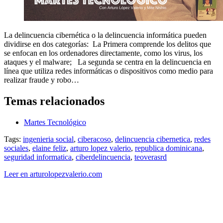
La delincuencia cibernética o la delincuencia informática pueden
dividirse en dos categorías: La Primera comprende los delitos que
se enfocan en los ordenadores directamente, como los virus, los
ataques y el malware; La segunda se centra en la delincuencia en
línea que utiliza redes informáticas o dispositivos como medio para
realizar fraude y robo…
Temas relacionados
Martes Tecnológico
Tags:
ingenieria social
,
ciberacoso
,
delincuencia cibernetica
,
redes
sociales
,
elaine feliz
,
arturo lopez valerio
,
republica dominicana
,
seguridad informatica
,
ciberdelincuencia
,
teoverasrd
Leer en arturolopezvalerio.com