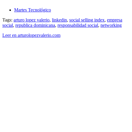
Martes Tecnológico
Tags:
arturo lopez valerio
,
linkedin
,
social selling index
,
empresa
social
,
republica dominicana
,
responsabilidad social
,
networking
Leer en arturolopezvalerio.com