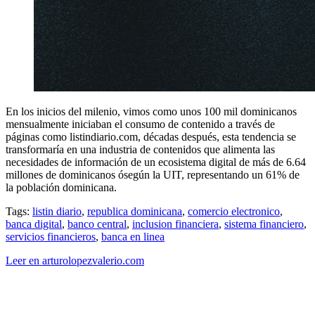
En los inicios del milenio, vimos como unos 100 mil dominicanos
mensualmente iniciaban el consumo de contenido a través de
páginas como listindiario.com, décadas después, esta tendencia se
transformaría en una industria de contenidos que alimenta las
necesidades de información de un ecosistema digital de más de 6.64
millones de dominicanos ósegún la UIT, representando un 61% de
la población dominicana.
Tags:
listin diario
,
republica dominicana
,
comercio electronico
,
banca digital
,
banco central
,
inclusion financiera
,
sistema financiero
,
servicios financieros
,
banca en linea
Leer en arturolopezvalerio.com