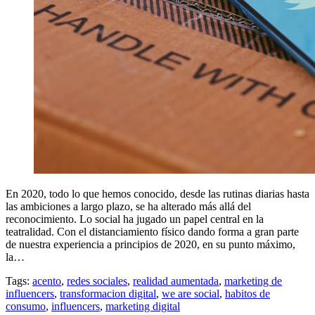
En 2020, todo lo que hemos conocido, desde las rutinas diarias hasta
las ambiciones a largo plazo, se ha alterado más allá del
reconocimiento. Lo social ha jugado un papel central en la
teatralidad. Con el distanciamiento físico dando forma a gran parte
de nuestra experiencia a principios de 2020, en su punto máximo,
la…
Tags:
acento
,
redes sociales
,
realidad aumentada
,
marketing de
influencers
,
transformacion digital
,
we are social
,
habitos de
consumo
,
influencers
,
marketing digital