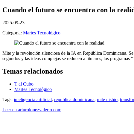
Cuando el futuro se encuentra con la reali
2025-09-23
Categoría:
Martes Tecnológico
Mite y la revolución silenciosa de la IA en República Dominicana. S
segundos y las ideas complejas se reducen a titulares, los programas
Temas relacionados
T al Cubo
Martes Tecnológico
Tags:
inteligencia artificial
,
republica dominicana
,
mite nishio
,
transfo
Leer en arturolopezvalerio.com