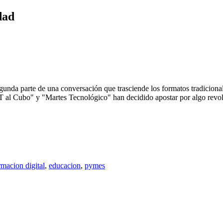
dad
egunda parte de una conversación que trasciende los formatos tradicio
 "T al Cubo" y "Martes Tecnológico" han decidido apostar por algo revo
rmacion digital
,
educacion
,
pymes